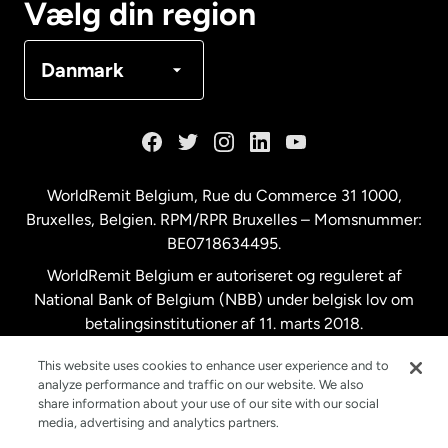
Vælg din region
Danmark
Danmark
Frankrig
Holland
WorldRemit Belgium,
Rue du Commerce 31 1000
,
Bruxelles, Belgien. RPM/RPR Bruxelles – Momsnummer:
Malaysia
BE0718634495.
WorldRemit Belgium er autoriseret og reguleret af
New Zealand
National Bank of Belgium (NBB) under belgisk lov om
betalingsinstitutioner af 11. marts 2018.
Registreringsnummer: 718634495.
Spanien
This website uses cookies to enhance user experience and to
analyze performance and traffic on our website. We also
share information about your use of our site with our social
Storbritannien
media, advertising and analytics partners.