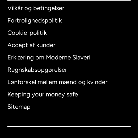
Vilkår og betingelser
Fortrolighedspolitik
Cookie-politik
Accept af kunder
Erklæring om Moderne Slaveri
International
English
Regnskabsopgørelser
Lønforskel mellem mænd og kvinder
Keeping your money safe
Australien
Sitemap
Canada
English
Canada
Français