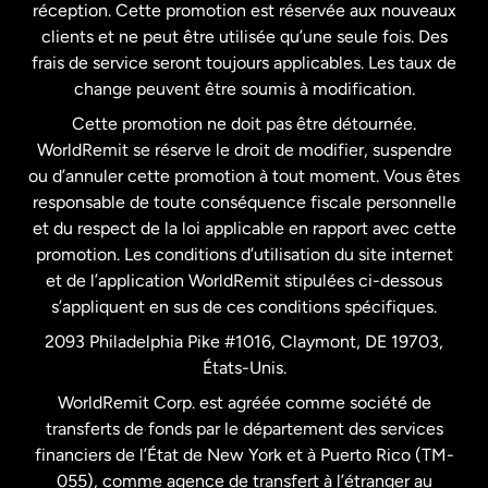
États-Unis
English
réception. Cette promotion est réservée aux nouveaux
clients et ne peut être utilisée qu’une seule fois. Des
frais de service seront toujours applicables. Les taux de
États-Unis
Español
change peuvent être soumis à modification.
Cette promotion ne doit pas être détournée.
France
WorldRemit se réserve le droit de modifier, suspendre
ou d’annuler cette promotion à tout moment. Vous êtes
responsable de toute conséquence fiscale personnelle
Malaisie
et du respect de la loi applicable en rapport avec cette
promotion. Les conditions d’utilisation du site internet
Nouvelle-Zélande
et de l’application WorldRemit stipulées ci-dessous
s’appliquent en sus de ces conditions spécifiques.
Pays-Bas
2093 Philadelphia Pike #1016, Claymont, DE 19703,
États-Unis.
WorldRemit Corp. est agréée comme société de
Royaume-Uni
transferts de fonds par le département des services
financiers de l’État de New York et à Puerto Rico (TM-
Suède
055), comme agence de transfert à l’étranger au