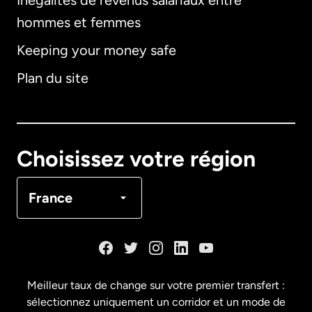
Inégalités de revenus salariaux entre
hommes et femmes
Keeping your money safe
Allemagne
Plan du site
Australie
Canada
English
Choisissez votre région
Canada
Français
France
Danemark
Espagne
Meilleur taux de change sur votre premier transfert :
sélectionnez uniquement un corridor et un mode de