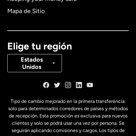
Alemania
Mapa de Sitio
Australia
Canadá
English
Elige tu región
Canadá
Français
Estados
Unidos
Dinamarca
España
Tipo de cambio mejorado en la primera transferencia:
solo para determinados corredores de países y métodos
Estados Unidos
English
de recepción. Esta promoción es exclusiva para nuevos
clientes y solo se podrá usar una vez por persona. Se
seguirán aplicando comisiones y cargos. Los tipos de
Estados Unidos
Español