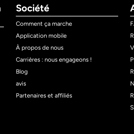
n
Société
Comment ça marche
Application mobile
R
À propos de nous
V
Carrières : nous engageons !
P
Blog
R
avis
N
Partenaires et affiliés
R
S