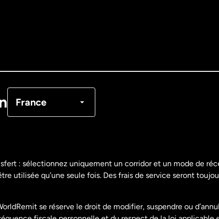
Allemagne
Australie
Canada
English
Canada
Français
on
France
Danemark
Espagne
nsfert : sélectionnez uniquement un corridor et un mode de ré
re utilisée qu’une seule fois. Des frais de service seront toujou
États-Unis
English
orldRemit se réserve le droit de modifier, suspendre ou d’annu
États-Unis
Español
uence fiscale personnelle et du respect de la loi applicable 