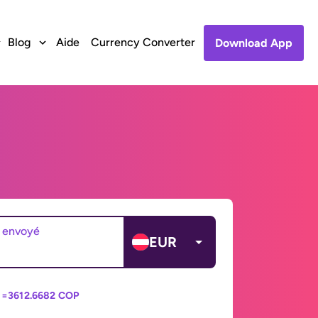
Blog
Aide
Currency Converter
Download App
 envoyé
EUR
 =
3612.6682 COP