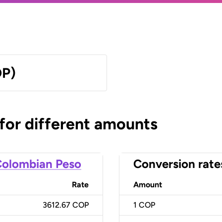
OP)
 for different amounts
olombian Peso
Conversion rate
Rate
Amount
3612.67 COP
1
COP