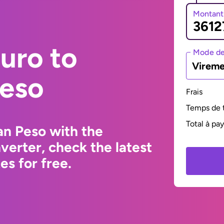
Montant
uro to
Mode de
Vireme
eso
Frais
Temps de t
Total à pa
an Peso with the
erter, check the latest
s for free.