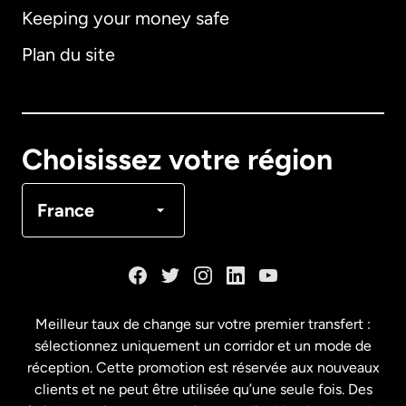
Keeping your money safe
Allemagne
Plan du site
Australie
Canada
English
Choisissez votre région
Canada
Français
France
Danemark
Espagne
Meilleur taux de change sur votre premier transfert :
sélectionnez uniquement un corridor et un mode de
États-Unis
English
réception. Cette promotion est réservée aux nouveaux
clients et ne peut être utilisée qu’une seule fois. Des