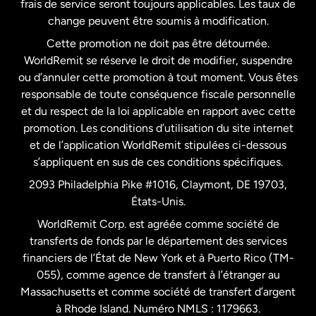
frais de service seront toujours applicables. Les taux de
États-Unis
Español
change peuvent être soumis à modification.
Cette promotion ne doit pas être détournée.
France
WorldRemit se réserve le droit de modifier, suspendre
ou d’annuler cette promotion à tout moment. Vous êtes
responsable de toute conséquence fiscale personnelle
Malaisie
et du respect de la loi applicable en rapport avec cette
promotion. Les conditions d’utilisation du site internet
Nouvelle-Zélande
et de l’application WorldRemit stipulées ci-dessous
s’appliquent en sus de ces conditions spécifiques.
Pays-Bas
2093 Philadelphia Pike #1016, Claymont, DE 19703,
États-Unis.
WorldRemit Corp. est agréée comme société de
Royaume-Uni
transferts de fonds par le département des services
financiers de l’État de New York et à Puerto Rico (TM-
Suède
055), comme agence de transfert à l’étranger au
Massachusetts et comme société de transfert d’argent
à Rhode Island. Numéro NMLS : 1179663.