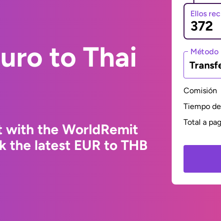
Ellos re
uro to Thai
Método 
Transf
Comisión
Tiempo de 
Total a pa
t with the WorldRemit
k the latest EUR to THB