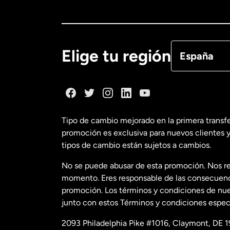
Canadá
Eng
Canadá
Fra
Elige tu región
España
Dinamarca
España
Tipo de cambio mejorado en la primera transf
promoción es exclusiva para nuevos clientes y
Estados Uni
tipos de cambio están sujetos a cambios.
No se puede abusar de esta promoción. Nos re
Estados Uni
momento. Eres responsable de las consecuencia
promoción. Los términos y condiciones de nues
junto con estos Términos y condiciones especí
Francia
2093 Philadelphia Pike #1016, Claymont, DE 1