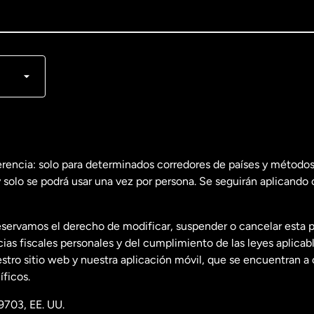
lish
nçais
erencia: solo para determinados corredores de países y métodos
 solo se podrá usar una vez por persona. Se seguirán aplicando 
dos
English
servamos el derecho de modificar, suspender o cancelar esta 
dos
Español
s fiscales personales y del cumplimiento de las leyes aplicab
tro sitio web y nuestra aplicación móvil, que se encuentran a 
ficos.
9703, EE. UU.