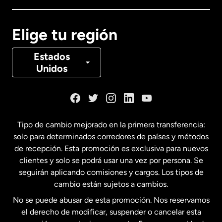
Canadá
English
Elige tu región
Canadá
Français
Estados
Unidos
Dinamarca
España
Tipo de cambio mejorado en la primera transferencia:
solo para determinados corredores de países y métodos
Estados Unidos
English
de recepción. Esta promoción es exclusiva para nuevos
clientes y solo se podrá usar una vez por persona. Se
seguirán aplicando comisiones y cargos. Los tipos de
Estados Unidos
Español
cambio están sujetos a cambios.
No se puede abusar de esta promoción. Nos reservamos
Francia
el derecho de modificar, suspender o cancelar esta