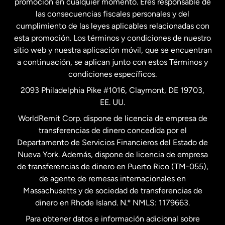
promoción en cualquier momento. Eres responsable de
las consecuencias fiscales personales y del
Malasia
cumplimiento de las leyes aplicables relacionadas con
esta promoción. Los términos y condiciones de nuestro
Nueva Zelanda
sitio web y nuestra aplicación móvil, que se encuentran
a continuación, se aplican junto con estos Términos y
condiciones específicos.
Países Bajos
2093 Philadelphia Pike #1016, Claymont, DE 19703,
EE. UU.
Reino Unido
WorldRemit Corp. dispone de licencia de empresa de
transferencias de dinero concedida por el
Suecia
Departamento de Servicios Financieros del Estado de
Nueva York. Además, dispone de licencia de empresa
de transferencias de dinero en Puerto Rico (TM-055),
de agente de remesas internacionales en
Massachusetts y de sociedad de transferencias de
dinero en Rhode Island. N.º NMLS: 1179663.
Para obtener datos e información adicional sobre