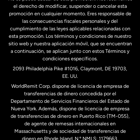
Francia
el derecho de modificar, suspender o cancelar esta
promoción en cualquier momento. Eres responsable de
las consecuencias fiscales personales y del
Malasia
cumplimiento de las leyes aplicables relacionadas con
esta promoción. Los términos y condiciones de nuestro
Nueva Zelanda
sitio web y nuestra aplicación móvil, que se encuentran
a continuación, se aplican junto con estos Términos y
condiciones específicos.
Países Bajos
2093 Philadelphia Pike #1016, Claymont, DE 19703,
EE. UU.
Reino Unido
WorldRemit Corp. dispone de licencia de empresa de
transferencias de dinero concedida por el
Suecia
Departamento de Servicios Financieros del Estado de
Nueva York. Además, dispone de licencia de empresa
de transferencias de dinero en Puerto Rico (TM-055),
de agente de remesas internacionales en
Massachusetts y de sociedad de transferencias de
dinero en Rhode Island. N.º NMLS: 1179663.