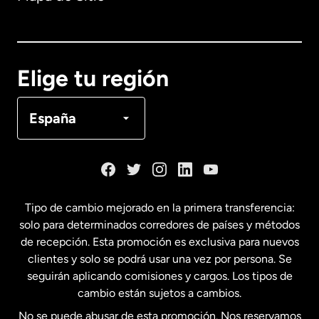
Australia
Canadá
English
Elige tu región
Canadá
Français
España
Dinamarca
España
Tipo de cambio mejorado en la primera transferencia:
solo para determinados corredores de países y métodos
Estados Unidos
English
de recepción. Esta promoción es exclusiva para nuevos
clientes y solo se podrá usar una vez por persona. Se
seguirán aplicando comisiones y cargos. Los tipos de
Estados Unidos
Español
cambio están sujetos a cambios.
No se puede abusar de esta promoción. Nos reservamos