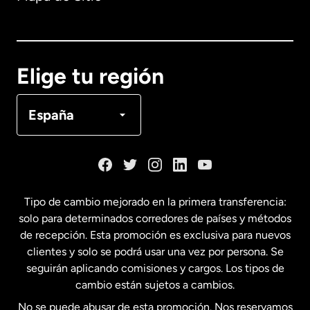
Australia
Canadá
English
Elige tu región
Canadá
Français
España
Dinamarca
España
Tipo de cambio mejorado en la primera transferencia:
solo para determinados corredores de países y métodos
Estados Unidos
English
de recepción. Esta promoción es exclusiva para nuevos
clientes y solo se podrá usar una vez por persona. Se
seguirán aplicando comisiones y cargos. Los tipos de
Estados Unidos
Español
cambio están sujetos a cambios.
No se puede abusar de esta promoción. Nos reservamos