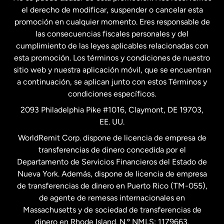
Francia
el derecho de modificar, suspender o cancelar esta
promoción en cualquier momento. Eres responsable de
las consecuencias fiscales personales y del
Malasia
cumplimiento de las leyes aplicables relacionadas con
esta promoción. Los términos y condiciones de nuestro
Nueva Zelanda
sitio web y nuestra aplicación móvil, que se encuentran
a continuación, se aplican junto con estos Términos y
condiciones específicos.
Países Bajos
2093 Philadelphia Pike #1016, Claymont, DE 19703,
EE. UU.
Reino Unido
WorldRemit Corp. dispone de licencia de empresa de
transferencias de dinero concedida por el
Suecia
Departamento de Servicios Financieros del Estado de
Nueva York. Además, dispone de licencia de empresa
de transferencias de dinero en Puerto Rico (TM-055),
de agente de remesas internacionales en
Massachusetts y de sociedad de transferencias de
dinero en Rhode Island. N.º NMLS: 1179663.