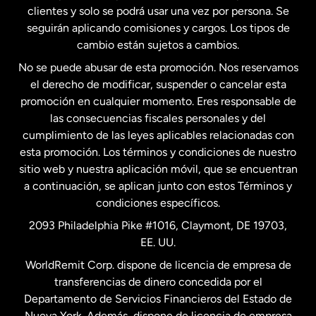
clientes y solo se podrá usar una vez por persona. Se
seguirán aplicando comisiones y cargos. Los tipos de
Estados Unidos
Español
cambio están sujetos a cambios.
No se puede abusar de esta promoción. Nos reservamos
Francia
el derecho de modificar, suspender o cancelar esta
promoción en cualquier momento. Eres responsable de
las consecuencias fiscales personales y del
Malasia
cumplimiento de las leyes aplicables relacionadas con
esta promoción. Los términos y condiciones de nuestro
Nueva Zelanda
sitio web y nuestra aplicación móvil, que se encuentran
a continuación, se aplican junto con estos Términos y
condiciones específicos.
Países Bajos
2093 Philadelphia Pike #1016, Claymont, DE 19703,
EE. UU.
Reino Unido
WorldRemit Corp. dispone de licencia de empresa de
transferencias de dinero concedida por el
Suecia
Departamento de Servicios Financieros del Estado de
Nueva York. Además, dispone de licencia de empresa