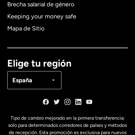
Brecha salarial de género
Keeping your money safe
Alemania
Mapa de Sitio
Australia
Canadá
English
Elige tu región
Canadá
Français
España
Dinamarca
España
Tipo de cambio mejorado en la primera transferencia:
solo para determinados corredores de países y métodos
Estados Unidos
English
de recepción. Esta promoción es exclusiva para nuevos