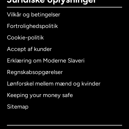
Vilkår og betingelser
Fortrolighedspolitik
Cookie-politik
Accept af kunder
Erklæring om Moderne Slaveri
International
English
Regnskabsopgørelser
Lønforskel mellem mænd og kvinder
Keeping your money safe
Australien
Sitemap
Canada
English