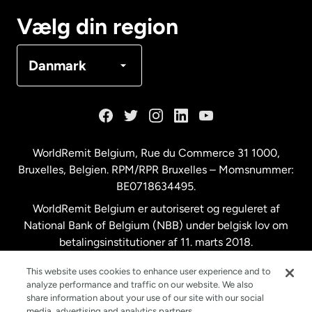
Canada
Français
Vælg din region
Danmark
Danmark
Frankrig
Holland
WorldRemit Belgium,
Rue du Commerce 31 1000
,
Bruxelles, Belgien. RPM/RPR Bruxelles – Momsnummer:
Malaysia
BE0718634495.
WorldRemit Belgium er autoriseret og reguleret af
New Zealand
National Bank of Belgium (NBB) under belgisk lov om
betalingsinstitutioner af 11. marts 2018.
Registreringsnummer: 718634495.
Spanien
This website uses cookies to enhance user experience and to
analyze performance and traffic on our website. We also
share information about your use of our site with our social
Storbritannien
media, advertising and analytics partners.