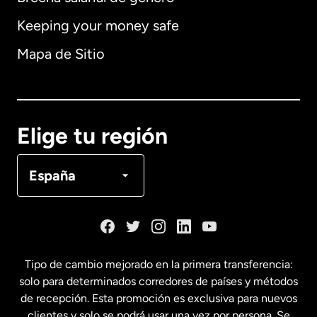
Keeping your money safe
Alemania
Mapa de Sitio
Australia
Canadá
English
Elige tu región
Canadá
Français
España
Dinamarca
España
Tipo de cambio mejorado en la primera transferencia:
solo para determinados corredores de países y métodos
Estados Unidos
English
de recepción. Esta promoción es exclusiva para nuevos
clientes y solo se podrá usar una vez por persona. Se