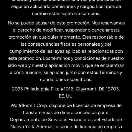
seguirán aplicando comisiones y cargos. Los tipos de
Estados Unidos
Español
cambio están sujetos a cambios.
No se puede abusar de esta promoción. Nos reservamos
Francia
el derecho de modificar, suspender o cancelar esta
promoción en cualquier momento. Eres responsable de
las consecuencias fiscales personales y del
Malasia
cumplimiento de las leyes aplicables relacionadas con
esta promoción. Los términos y condiciones de nuestro
Nueva Zelanda
sitio web y nuestra aplicación móvil, que se encuentran
a continuación, se aplican junto con estos Términos y
condiciones específicos.
Países Bajos
2093 Philadelphia Pike #1016, Claymont, DE 19703,
EE. UU.
Reino Unido
WorldRemit Corp. dispone de licencia de empresa de
transferencias de dinero concedida por el
Suecia
Departamento de Servicios Financieros del Estado de
Nueva York. Además, dispone de licencia de empresa