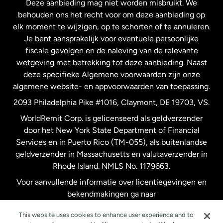
Deze aanbieding mag niet worden misbruikt. We
Nieuw-Zeeland
behouden ons het recht voor om deze aanbieding op
elk moment te wijzigen, op te schorten of te annuleren.
Je bent aansprakelijk voor eventuele persoonlijke
Spanje
fiscale gevolgen en de naleving van de relevante
wetgeving met betrekking tot deze aanbieding. Naast
Verenigd Koninkrijk
deze specifieke Algemene voorwaarden zijn onze
algemene website- en appvoorwaarden van toepassing.
Verenigde Staten
English
2093 Philadelphia Pike #1016, Claymont, DE 19703, VS.
WorldRemit Corp. is gelicenseerd als geldverzender
door het New York State Department of Financial
Verenigde Staten
Español
Services en in Puerto Rico (TM-055), als buitenlandse
geldverzender in Massachusetts en valutaverzender in
Zweden
Rhode Island. NMLS No. 1179663.
Voor aanvullende informatie over licentiegevingen en
bekendmakingen ga naar
https://www.worldremit.com/nl/about-us/disclosures
.
This website uses cookies to enhance user experience and to