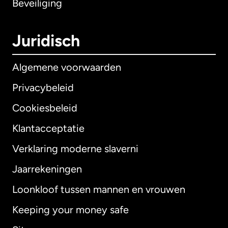
Beveiliging
Juridisch
Algemene voorwaarden
Privacybeleid
Cookiesbeleid
Klantacceptatie
Verklaring moderne slaverni
Internationaal
English
Jaarrekeningen
Loonkloof tussen mannen en vrouwen
Keeping your money safe
Australië