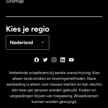
Sitemap
Canada
English
Canada
Français
Kies je regio
Denemarken
Nederland
Duitsland
Frankrijk
Verbeterde wisselkoers bij eerste overschrijving: Kies
alleen landcorridors en leveringsmethoden. Deze
Maleisië
aanbieding is alleen voor nieuwe klanten en kan slechts
één keer per persoon worden gebruikt. Kosten en
vergoedingen blijven van toepassing. Wisselkoersen
Nederland
kunnen worden gewijzigd.