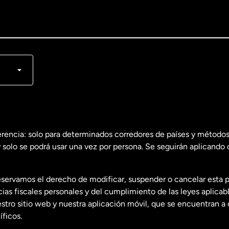
lish
nçais
erencia: solo para determinados corredores de países y métodos
 solo se podrá usar una vez por persona. Se seguirán aplicando 
dos
English
servamos el derecho de modificar, suspender o cancelar esta 
dos
Español
s fiscales personales y del cumplimiento de las leyes aplicab
tro sitio web y nuestra aplicación móvil, que se encuentran a 
ficos.