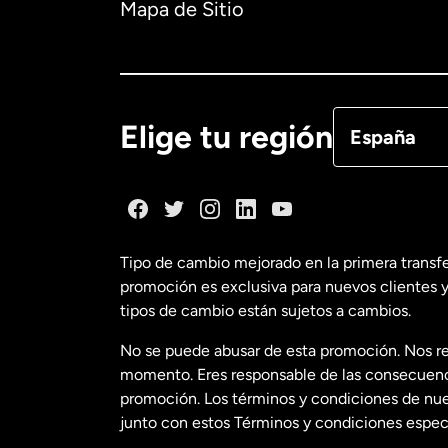
Mapa de Sitio
Canadá
Eng
Canadá
Fra
Elige tu región
España
Dinamarca
España
Tipo de cambio mejorado en la primera transf
promoción es exclusiva para nuevos clientes y
Estados Uni
tipos de cambio están sujetos a cambios.
No se puede abusar de esta promoción. Nos re
Estados Uni
momento. Eres responsable de las consecuencia
promoción. Los términos y condiciones de nues
junto con estos Términos y condiciones especí
Francia