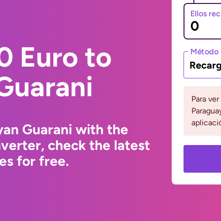
Ellos re
0 Euro to
Método 
Recarg
Guarani
Para ver
Paraguay
aplicaci
yan Guarani with the
erter, check the latest
s for free.