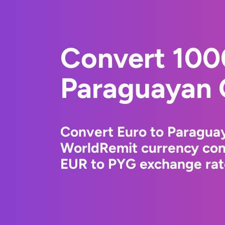
Convert 100
Paraguayan 
Convert Euro to Paragua
WorldRemit currency conv
EUR to PYG exchange rate