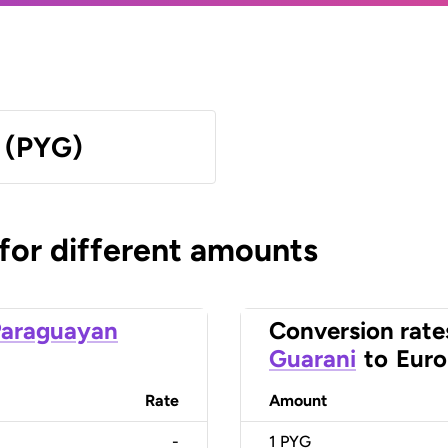
 (PYG)
 for different amounts
Paraguayan
Conversion rate
Guarani
to
Euro
Rate
Amount
-
1
PYG