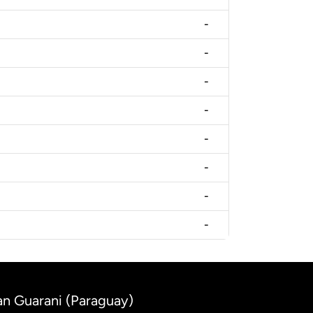
-
-
-
-
-
-
-
-
an Guarani (Paraguay)