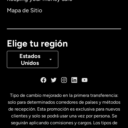
Alemania
Mapa de Sitio
Australia
Canadá
English
Elige tu región
Canadá
Français
Estados
Unidos
Dinamarca
España
Tipo de cambio mejorado en la primera transferencia:
solo para determinados corredores de países y métodos
Estados Unidos
English
de recepción. Esta promoción es exclusiva para nuevos
clientes y solo se podrá usar una vez por persona. Se
seguirán aplicando comisiones y cargos. Los tipos de
Estados Unidos
Español