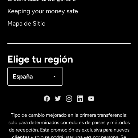
Keeping your money safe
Alemania
Mapa de Sitio
Australia
Canadá
English
Elige tu región
Canadá
Français
España
Dinamarca
España
Tipo de cambio mejorado en la primera transferencia:
solo para determinados corredores de países y métodos
Estados Unidos
English
de recepción. Esta promoción es exclusiva para nuevos
clientes y solo se podrá usar una vez por persona. Se