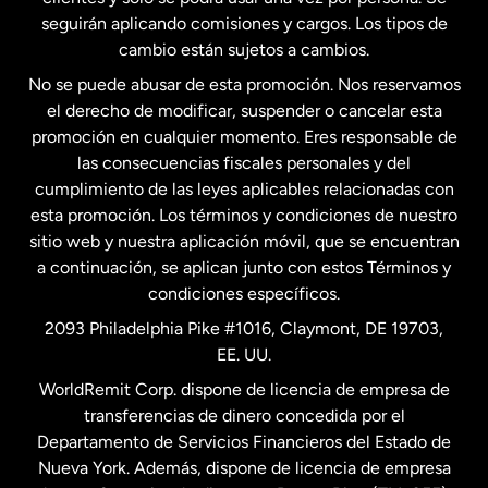
seguirán aplicando comisiones y cargos. Los tipos de
Estados Unidos
Español
cambio están sujetos a cambios.
No se puede abusar de esta promoción. Nos reservamos
Francia
el derecho de modificar, suspender o cancelar esta
promoción en cualquier momento. Eres responsable de
las consecuencias fiscales personales y del
Malasia
cumplimiento de las leyes aplicables relacionadas con
esta promoción. Los términos y condiciones de nuestro
Nueva Zelanda
sitio web y nuestra aplicación móvil, que se encuentran
a continuación, se aplican junto con estos Términos y
condiciones específicos.
Países Bajos
2093 Philadelphia Pike #1016, Claymont, DE 19703,
EE. UU.
Reino Unido
WorldRemit Corp. dispone de licencia de empresa de
transferencias de dinero concedida por el
Suecia
Departamento de Servicios Financieros del Estado de
Nueva York. Además, dispone de licencia de empresa