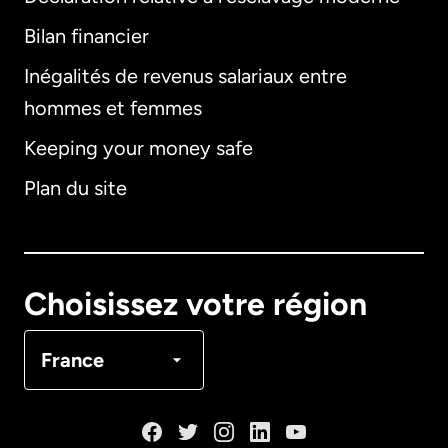
Bilan financier
International
English
Inégalités de revenus salariaux entre
hommes et femmes
Keeping your money safe
Allemagne
Plan du site
Australie
Canada
English
Choisissez votre région
Canada
Français
France
Danemark