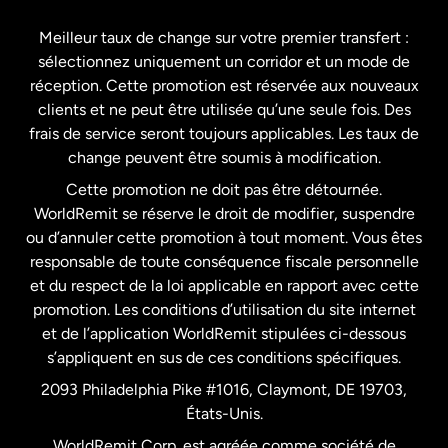
Espagne
Meilleur taux de change sur votre premier transfert :
sélectionnez uniquement un corridor et un mode de
États-Unis
English
réception. Cette promotion est réservée aux nouveaux
clients et ne peut être utilisée qu’une seule fois. Des
frais de service seront toujours applicables. Les taux de
États-Unis
Español
change peuvent être soumis à modification.
Cette promotion ne doit pas être détournée.
France
WorldRemit se réserve le droit de modifier, suspendre
ou d’annuler cette promotion à tout moment. Vous êtes
responsable de toute conséquence fiscale personnelle
Malaisie
et du respect de la loi applicable en rapport avec cette
promotion. Les conditions d’utilisation du site internet
Nouvelle-Zélande
et de l’application WorldRemit stipulées ci-dessous
s’appliquent en sus de ces conditions spécifiques.
Pays-Bas
2093 Philadelphia Pike #1016, Claymont, DE 19703,
États-Unis.
WorldRemit Corp. est agréée comme société de