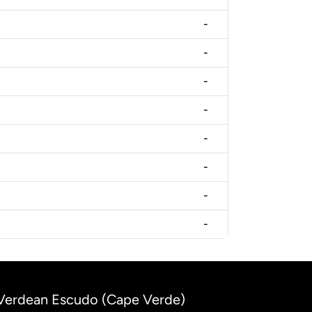
-
-
-
-
-
-
-
-
 Verdean Escudo (Cape Verde)