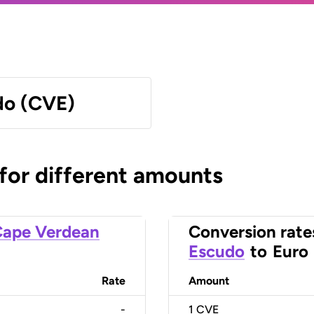
do (CVE)
 for different amounts
ape Verdean
Conversion rate
Escudo
to
Euro
Rate
Amount
-
1
CVE