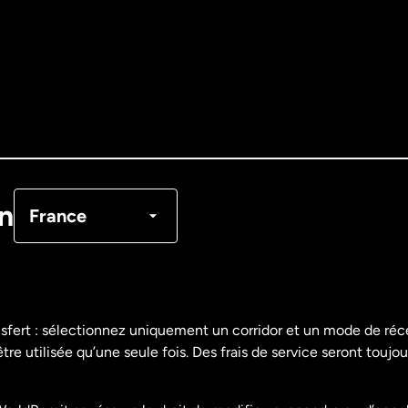
Allemagne
Australie
Canada
English
Canada
Français
on
France
Danemark
Espagne
nsfert : sélectionnez uniquement un corridor et un mode de ré
re utilisée qu’une seule fois. Des frais de service seront toujou
États-Unis
English