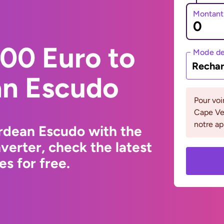
Montant
00 Euro to
Mode de
Rechar
n Escudo
Pour voi
Cape Ver
notre ap
rdean Escudo with the
erter, check the latest
s for free.