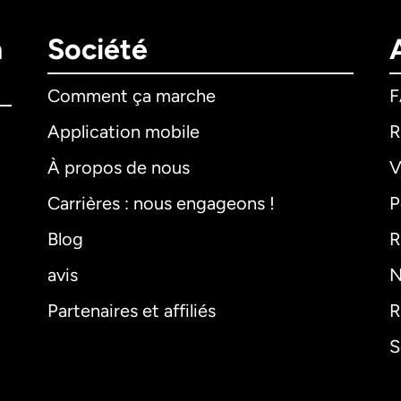
n
Société
Comment ça marche
Application mobile
R
À propos de nous
V
Carrières : nous engageons !
P
Blog
R
avis
N
Partenaires et affiliés
R
S