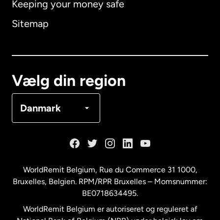
Keeping your money safe
Australien
Sitemap
Canada
English
Canada
Français
Vælg din region
Danmark
Danmark
Frankrig
Holland
WorldRemit Belgium,
Rue du Commerce 31 1000
,
Bruxelles, Belgien. RPM/RPR Bruxelles – Momsnummer:
Malaysia
BE0718634495.
WorldRemit Belgium er autoriseret og reguleret af