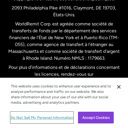
Pays-Bas
2093 Philadelphia Pike #1016, Claymont, DE 19703,
États-Unis.
WorldRemit Corp. est agréée comme société de
Royaume-Uni
transferts de fonds par le département des services
financiers de l’État de New York et à Puerto Rico (TM-
Suède
055), comme agence de transfert à l’étranger au
Massachusetts et comme société de transfert d’argent
à Rhode Island. Numéro NMLS : 1179663.
Pour plus d’informations et de déclarations concernant
les licences, rendez-vous sur
https://www.worldremit.com/fr/about-us/disclosures
.
This website uses cookies to enhance user experience and to
analyze performance and traffic on our website. We also
share information about your use of our site with our social
media, advertising and analytics partners.
© WorldRemit 2024
Do Not Sell My Personal Information
Accept Cookies