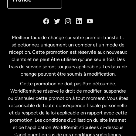
Danemark
Espagne
Meilleur taux de change sur votre premier transfert :
sélectionnez uniquement un corridor et un mode de
États-Unis
English
réception. Cette promotion est réservée aux nouveaux
clients et ne peut être utilisée qu’une seule fois. Des
frais de service seront toujours applicables. Les taux de
États-Unis
Español
change peuvent être soumis à modification.
Cette promotion ne doit pas être détournée.
France
WorldRemit se réserve le droit de modifier, suspendre
ou d’annuler cette promotion à tout moment. Vous êtes
responsable de toute conséquence fiscale personnelle
Malaisie
et du respect de la loi applicable en rapport avec cette
promotion. Les conditions d’utilisation du site internet
Nouvelle-Zélande
et de l’application WorldRemit stipulées ci-dessous
s’appliquent en sus de ces conditions spécifiques.