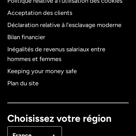
Politique relative à l'utilisation des cookies
Acceptation des clients
Déclaration relative à l'esclavage moderne
Bilan financier
International
English
Inégalités de revenus salariaux entre
hommes et femmes
Keeping your money safe
Allemagne
Plan du site
Australie
Canada
English
Choisissez votre région
Canada
Français
France