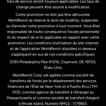
frais de service seront toujours applicables. Les taux de
États-Unis
Español
change peuvent être soumis à modification.
Cette promotion ne doit pas être détournée.
France
WorldRemit se réserve le droit de modifier, suspendre
ou d’annuler cette promotion à tout moment. Vous êtes
responsable de toute conséquence fiscale personnelle
Malaisie
et du respect de la loi applicable en rapport avec cette
promotion. Les conditions d’utilisation du site internet
Nouvelle-Zélande
et de l’application WorldRemit stipulées ci-dessous
s’appliquent en sus de ces conditions spécifiques.
Pays-Bas
2093 Philadelphia Pike #1016, Claymont, DE 19703,
États-Unis.
WorldRemit Corp. est agréée comme société de
Royaume-Uni
transferts de fonds par le département des services
financiers de l’État de New York et à Puerto Rico (TM-
Suède
055), comme agence de transfert à l’étranger au
Massachusetts et comme société de transfert d’argent
à Rhode Island. Numéro NMLS : 1179663.