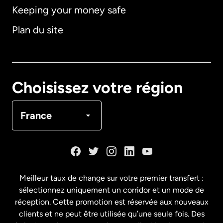
Keeping your money safe
Allemagne
Plan du site
Australie
Canada
English
Choisissez votre région
Canada
Français
France
Danemark
Espagne
Meilleur taux de change sur votre premier transfert :
sélectionnez uniquement un corridor et un mode de
États-Unis
English
réception. Cette promotion est réservée aux nouveaux
clients et ne peut être utilisée qu’une seule fois. Des