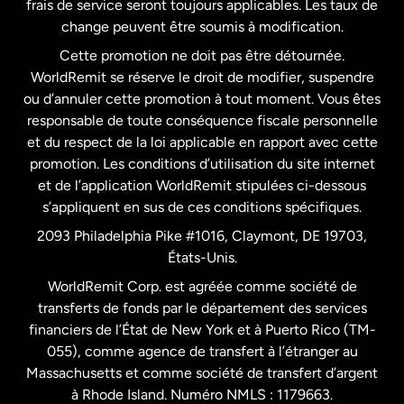
frais de service seront toujours applicables. Les taux de
États-Unis
Español
change peuvent être soumis à modification.
Cette promotion ne doit pas être détournée.
France
WorldRemit se réserve le droit de modifier, suspendre
ou d’annuler cette promotion à tout moment. Vous êtes
responsable de toute conséquence fiscale personnelle
Malaisie
et du respect de la loi applicable en rapport avec cette
promotion. Les conditions d’utilisation du site internet
Nouvelle-Zélande
et de l’application WorldRemit stipulées ci-dessous
s’appliquent en sus de ces conditions spécifiques.
Pays-Bas
2093 Philadelphia Pike #1016, Claymont, DE 19703,
États-Unis.
WorldRemit Corp. est agréée comme société de
Royaume-Uni
transferts de fonds par le département des services
financiers de l’État de New York et à Puerto Rico (TM-
Suède
055), comme agence de transfert à l’étranger au
Massachusetts et comme société de transfert d’argent
à Rhode Island. Numéro NMLS : 1179663.