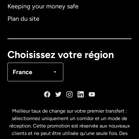
Keeping your money safe
Allemagne
Plan du site
Australie
Canada
English
Choisissez votre région
Canada
Français
France
Danemark
Espagne
Meilleur taux de change sur votre premier transfert :
sélectionnez uniquement un corridor et un mode de
États-Unis
English
réception. Cette promotion est réservée aux nouveaux
clients et ne peut être utilisée qu’une seule fois. Des