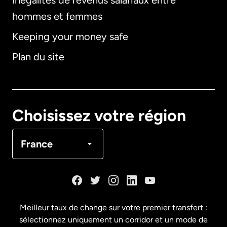
Inégalités de revenus salariaux entre
hommes et femmes
Keeping your money safe
Allemagne
Plan du site
Australie
Canada
English
Choisissez votre région
Canada
Français
France
Danemark
Espagne
Meilleur taux de change sur votre premier transfert :
sélectionnez uniquement un corridor et un mode de