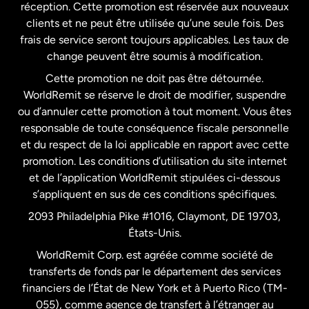
États-Unis
English
réception. Cette promotion est réservée aux nouveaux
clients et ne peut être utilisée qu’une seule fois. Des
frais de service seront toujours applicables. Les taux de
États-Unis
Español
change peuvent être soumis à modification.
Cette promotion ne doit pas être détournée.
France
WorldRemit se réserve le droit de modifier, suspendre
ou d’annuler cette promotion à tout moment. Vous êtes
responsable de toute conséquence fiscale personnelle
Malaisie
et du respect de la loi applicable en rapport avec cette
promotion. Les conditions d’utilisation du site internet
Nouvelle-Zélande
et de l’application WorldRemit stipulées ci-dessous
s’appliquent en sus de ces conditions spécifiques.
Pays-Bas
2093 Philadelphia Pike #1016, Claymont, DE 19703,
États-Unis.
WorldRemit Corp. est agréée comme société de
Royaume-Uni
transferts de fonds par le département des services
financiers de l’État de New York et à Puerto Rico (TM-
Suède
055), comme agence de transfert à l’étranger au