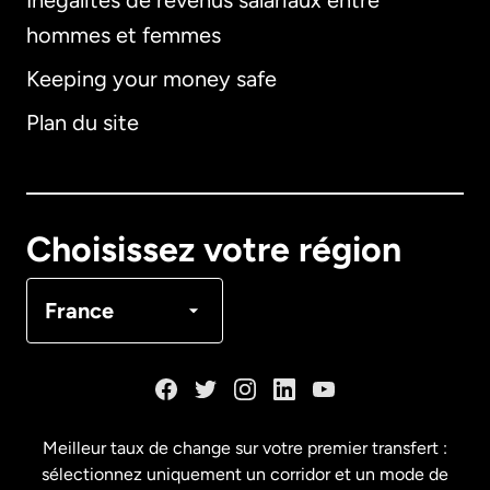
Inégalités de revenus salariaux entre
hommes et femmes
Keeping your money safe
Allemagne
Plan du site
Australie
Canada
English
Choisissez votre région
Canada
Français
France
Danemark
Espagne
Meilleur taux de change sur votre premier transfert :
sélectionnez uniquement un corridor et un mode de