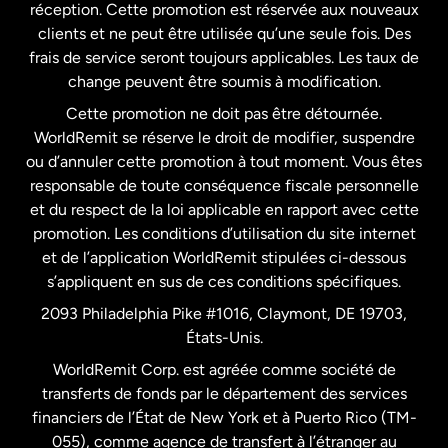
États-Unis
English
réception. Cette promotion est réservée aux nouveaux
clients et ne peut être utilisée qu’une seule fois. Des
frais de service seront toujours applicables. Les taux de
États-Unis
Español
change peuvent être soumis à modification.
Cette promotion ne doit pas être détournée.
France
WorldRemit se réserve le droit de modifier, suspendre
ou d’annuler cette promotion à tout moment. Vous êtes
responsable de toute conséquence fiscale personnelle
Malaisie
et du respect de la loi applicable en rapport avec cette
promotion. Les conditions d’utilisation du site internet
Nouvelle-Zélande
et de l’application WorldRemit stipulées ci-dessous
s’appliquent en sus de ces conditions spécifiques.
Pays-Bas
2093 Philadelphia Pike #1016, Claymont, DE 19703,
États-Unis.
WorldRemit Corp. est agréée comme société de
Royaume-Uni
transferts de fonds par le département des services
financiers de l’État de New York et à Puerto Rico (TM-
Suède
055), comme agence de transfert à l’étranger au