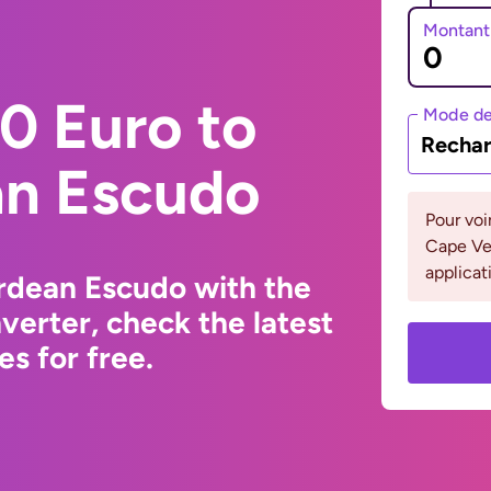
Montant
0 Euro to
Mode de
Rechar
n Escudo
Pour voi
Cape Ver
applicat
rdean Escudo with the
erter, check the latest
s for free.