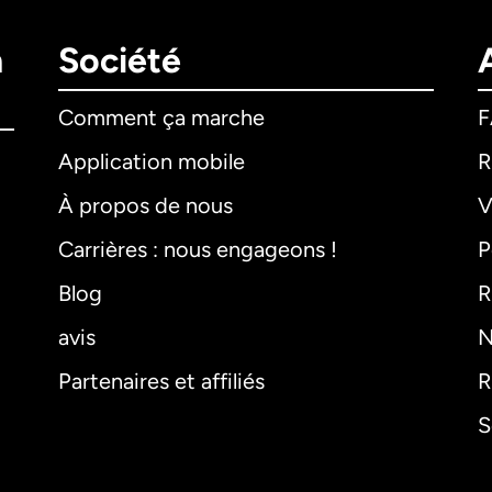
n
Société
Comment ça marche
Application mobile
R
À propos de nous
V
Carrières : nous engageons !
P
Blog
R
avis
N
Partenaires et affiliés
R
S