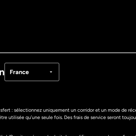
Allemagne
Australie
Canada
English
Canada
Français
on
France
Danemark
Espagne
nsfert : sélectionnez uniquement un corridor et un mode de ré
re utilisée qu’une seule fois. Des frais de service seront toujou
États-Unis
English