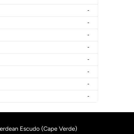
-
-
-
-
-
-
-
-
Verdean Escudo (Cape Verde)