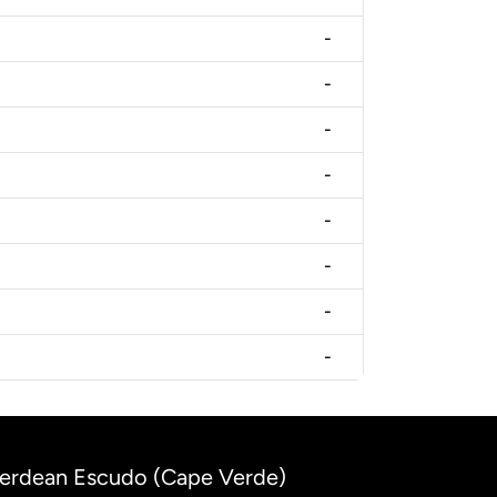
-
-
-
-
-
-
-
-
Verdean Escudo (Cape Verde)