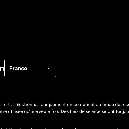
Allemagne
Australie
Canada
English
Canada
Français
on
France
Danemark
Espagne
nsfert : sélectionnez uniquement un corridor et un mode de ré
re utilisée qu’une seule fois. Des frais de service seront toujou
États-Unis
English