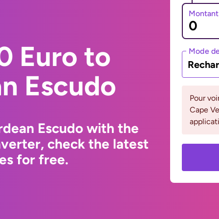
Montant
0 Euro to
Mode de
Rechar
n Escudo
Pour voi
Cape Ver
applicat
rdean Escudo with the
erter, check the latest
s for free.