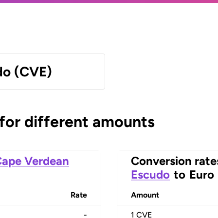
do (CVE)
 for different amounts
ape Verdean
Conversion rate
Escudo
to
Euro
Rate
Amount
-
1
CVE