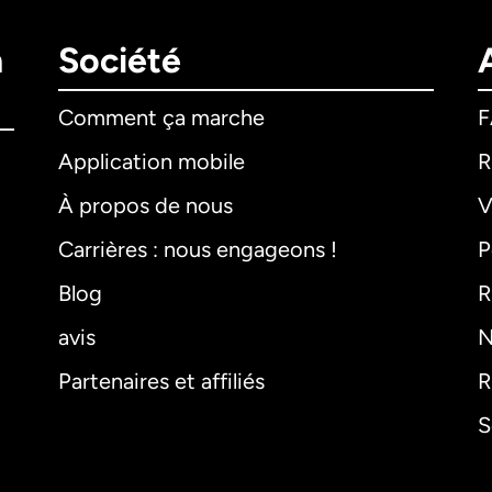
n
Société
Comment ça marche
Application mobile
R
À propos de nous
V
Carrières : nous engageons !
P
Blog
R
avis
N
Partenaires et affiliés
R
S