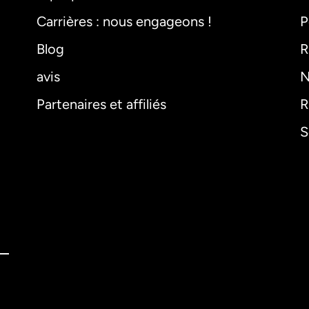
Carrières : nous engageons !
P
Blog
R
avis
N
Partenaires et affiliés
R
S