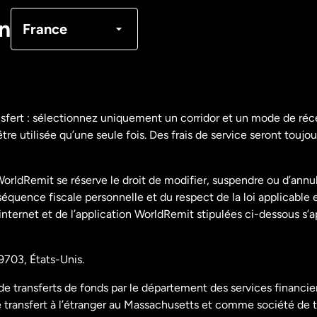
Canada
Français
on
France
Danemark
Espagne
nsfert : sélectionnez uniquement un corridor et un mode de ré
re utilisée qu’une seule fois. Des frais de service seront toujou
États-Unis
English
orldRemit se réserve le droit de modifier, suspendre ou d’annu
États-Unis
Español
uence fiscale personnelle et du respect de la loi applicable 
 internet et de l’application WorldRemit stipulées ci-dessous s’
France
9703, États-Unis.
Malaisie
 transferts de fonds par le département des services financier
ransfert à l’étranger au Massachusetts et comme société de t