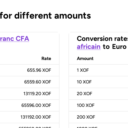
 for different amounts
ranc CFA
Conversion rate
africain
to
Euro
Rate
Amount
655.96 XOF
1
XOF
6559.60 XOF
10
XOF
13119.20 XOF
20
XOF
65596.00 XOF
100
XOF
131192.00 XOF
200
XOF