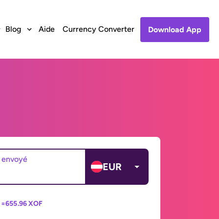
Blog
Aide
Currency Converter
Download App
 envoyé
EUR
 =
655.96 XOF