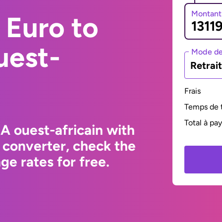
Montant
 Euro to
uest-
Mode de
Retrai
Frais
Temps de t
Total à pa
A ouest-africain with
 converter, check the
e rates for free.