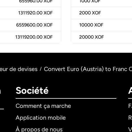
655960.00 XOF
1000
XOF
1311920.00 XOF
2000
XOF
6559600.00 XOF
10000
XOF
13119200.00 XOF
20000
XOF
eur de devises
Convert Euro (Austria) to Franc 
/
n
Société
Comment ça marche
Application mobile
R
À propos de nous
V