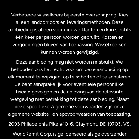
Frankrijk
Verbeterde wisselkoers bij eerste overschrijving: Kies
alleen landcorridors en leveringsmethoden. Deze
Maleisië
aanbieding is alleen voor nieuwe klanten en kan slechts
één keer per persoon worden gebruikt. Kosten en
vergoedingen blijven van toepassing. Wisselkoersen
Nederland
kunnen worden gewijzigd.
Deze aanbieding mag niet worden misbruikt. We
Nieuw-Zeeland
behouden ons het recht voor om deze aanbieding op
elk moment te wijzigen, op te schorten of te annuleren.
Je bent aansprakelijk voor eventuele persoonlijke
Spanje
fiscale gevolgen en de naleving van de relevante
wetgeving met betrekking tot deze aanbieding. Naast
Verenigd Koninkrijk
deze specifieke Algemene voorwaarden zijn onze
algemene website- en appvoorwaarden van toepassing.
Verenigde Staten
English
2093 Philadelphia Pike #1016, Claymont, DE 19703, VS.
WorldRemit Corp. is gelicenseerd als geldverzender