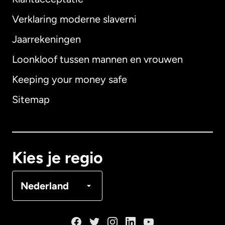
Verklaring moderne slaverni
Internationaal
English
Jaarrekeningen
Loonkloof tussen mannen en vrouwen
Keeping your money safe
Australië
Sitemap
Canada
English
Canada
Français
Kies je regio
Denemarken
Nederland
Duitsland