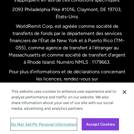
Pays-Bas
2093 Philadelphia Pike #1016, Claymont, DE 19703,
États-Unis.
WorldRemit Corp. est agréée comme société de
Royaume-Uni
transferts de fonds par le département des services
financiers de l’État de New York et à Puerto Rico (TM-
Suède
055), comme agence de transfert à l’étranger au
Massachusetts et comme société de transfert d’argent
à Rhode Island. Numéro NMLS : 1179663.
Pour plus d’informations et de déclarations concernant
les licences, rendez-vous sur
https://www.worldremit.com/fr/about-us/disclosures
.
This website uses cookies to enhance user experience and to
analyze performance and traffic on our website. We also
share information about your use of our site with our social
media, advertising and analytics partners.
© WorldRemit 2024
Do Not Sell My Personal Information
Accept Cookies