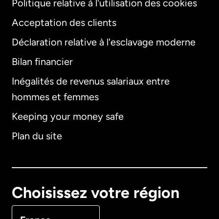
Politique relative à l'utilisation des cookies
Acceptation des clients
Déclaration relative à l'esclavage moderne
Bilan financier
International
English
Inégalités de revenus salariaux entre
hommes et femmes
Keeping your money safe
Allemagne
Plan du site
Australie
Canada
English
Choisissez votre région
Canada
Français