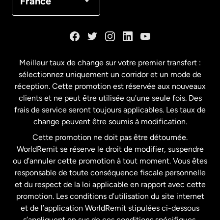
France
Danemark
Espagne
Meilleur taux de change sur votre premier transfert :
sélectionnez uniquement un corridor et un mode de
États-Unis
English
réception. Cette promotion est réservée aux nouveaux
clients et ne peut être utilisée qu’une seule fois. Des
frais de service seront toujours applicables. Les taux de
États-Unis
Español
change peuvent être soumis à modification.
Cette promotion ne doit pas être détournée.
France
WorldRemit se réserve le droit de modifier, suspendre
ou d’annuler cette promotion à tout moment. Vous êtes
responsable de toute conséquence fiscale personnelle
Malaisie
et du respect de la loi applicable en rapport avec cette
promotion. Les conditions d’utilisation du site internet
Nouvelle-Zélande
et de l’application WorldRemit stipulées ci-dessous
s’appliquent en sus de ces conditions spécifiques.