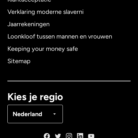
Verklaring moderne slaverni
Internationaal
English
Jaarrekeningen
Loonkloof tussen mannen en vrouwen
Keeping your money safe
Australië
Sitemap
Canada
English
Canada
Français
Kies je regio
Denemarken
Nederland
Duitsland