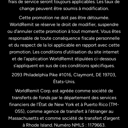
frais de service seront toujours applicables. Les taux de
États-Unis
Español
change peuvent être soumis à modification.
Cette promotion ne doit pas être détournée.
France
WorldRemit se réserve le droit de modifier, suspendre
ou d’annuler cette promotion à tout moment. Vous êtes
responsable de toute conséquence fiscale personnelle
Malaisie
et du respect de la loi applicable en rapport avec cette
promotion. Les conditions d’utilisation du site internet
Nouvelle-Zélande
et de l’application WorldRemit stipulées ci-dessous
s’appliquent en sus de ces conditions spécifiques.
Pays-Bas
2093 Philadelphia Pike #1016, Claymont, DE 19703,
États-Unis.
WorldRemit Corp. est agréée comme société de
Royaume-Uni
transferts de fonds par le département des services
financiers de l’État de New York et à Puerto Rico (TM-
Suède
055), comme agence de transfert à l’étranger au
Massachusetts et comme société de transfert d’argent
à Rhode Island. Numéro NMLS : 1179663.