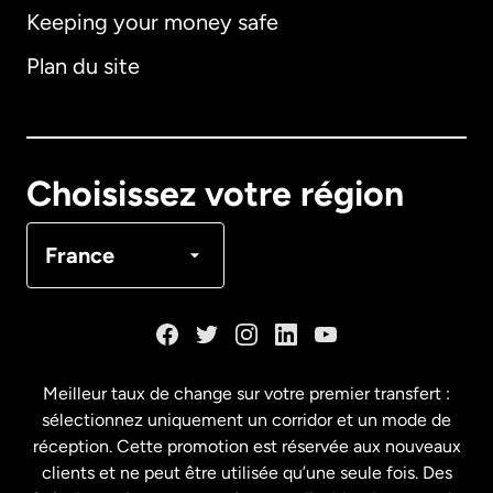
Keeping your money safe
Allemagne
Plan du site
Australie
Canada
English
Choisissez votre région
Canada
Français
France
Danemark
Espagne
Meilleur taux de change sur votre premier transfert :
sélectionnez uniquement un corridor et un mode de
États-Unis
English
réception. Cette promotion est réservée aux nouveaux
clients et ne peut être utilisée qu’une seule fois. Des