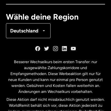
Deutschland
Wähle deine Region
Frankreich
Deutschland
Kanada
English
Kanada
Français
Besserer Wechselkurs beim ersten Transfer: nur
ausgewählte Zahlungskorridore und
Malaysia
Empfangsmethoden. Diese Werbeaktion gilt nur für
neue Kunden und kann nur einmal pro Person genutzt
werden. Gebühren und Kosten fallen weiterhin an.
Neuseeland
Änderungen am Wechselkurs vorbehalten.
Diese Aktion darf nicht missbräuchlich genutzt werden.
Niederlande
WorldRemit behält sich vor, diese Aktion jederzeit zu