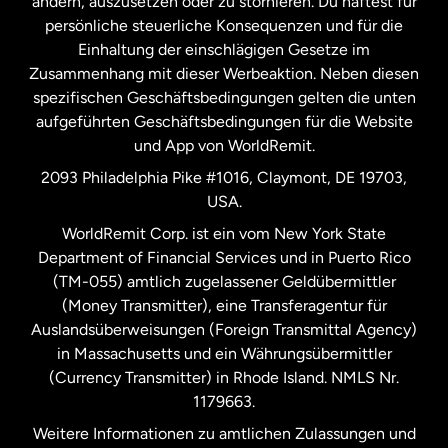
ändern, auszusetzen oder zu stornieren. Du haftest für
persönliche steuerliche Konsequenzen und für die
Schweden
Einhaltung der einschlägigen Gesetze im
Zusammenhang mit dieser Werbeaktion. Neben diesen
Spanien
spezifischen Geschäftsbedingungen gelten die unten
aufgeführten Geschäftsbedingungen für die Website
und App von WorldRemit.
Vereinigte Staaten
English
2093 Philadelphia Pike #1016, Claymont, DE 19703,
USA.
Vereinigte Staaten
Español
WorldRemit Corp. ist ein vom New York State
Department of Financial Services und in Puerto Rico
Vereinigtes Königreich
(TM-055) amtlich zugelassener Geldübermittler
(Money Transmitter), eine Transferagentur für
Auslandsüberweisungen (Foreign Transmittal Agency)
in Massachusetts und ein Währungsübermittler
(Currency Transmitter) in Rhode Island. NMLS Nr.
1179663.
Weitere Informationen zu amtlichen Zulassungen und