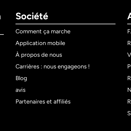
n
Société
Comment ça marche
Application mobile
R
À propos de nous
V
Carrières : nous engageons !
P
Blog
R
avis
N
Partenaires et affiliés
R
S