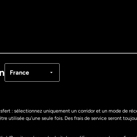
Allemagne
Australie
Canada
English
Canada
Français
on
France
Danemark
Espagne
nsfert : sélectionnez uniquement un corridor et un mode de ré
re utilisée qu’une seule fois. Des frais de service seront toujou
États-Unis
English