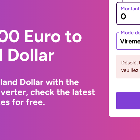
Montant
00 Euro to
Mode de
Vireme
 Dollar
Désolé, 
veuillez
and Dollar with the
erter, check the latest
s for free.