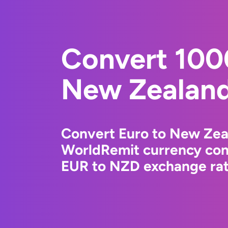
Convert 100
New Zealand
Convert Euro to New Zeal
WorldRemit currency conv
EUR to NZD exchange rate