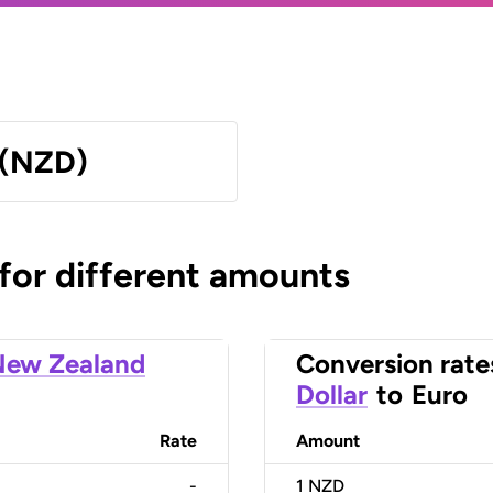
 (NZD)
 for different amounts
New Zealand
Conversion rate
Dollar
to
Euro
Rate
Amount
-
1
NZD