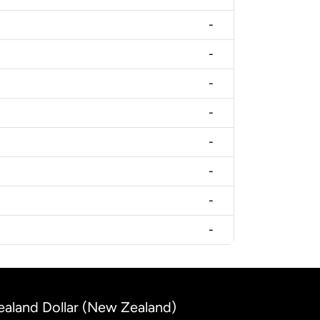
-
-
-
-
-
-
-
-
ealand Dollar (New Zealand)