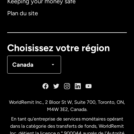
Keeping your money safe
Allemagne
Plan du site
Australie
Canada
English
Choisissez votre région
Canada
Français
Canada
Danemark
Espagne
WorldRemit Inc., 2 Bloor St W, Suite 700, Toronto, ON,
M4W 3E2, Canada.
États-Unis
English
En tant qu'entreprise de services monétaires opérant
dans la catégorie des transferts de fonds, WorldRemit
États-Unis
Español
Inc. détient la licence n ° 900044 auprès de l'Autorité