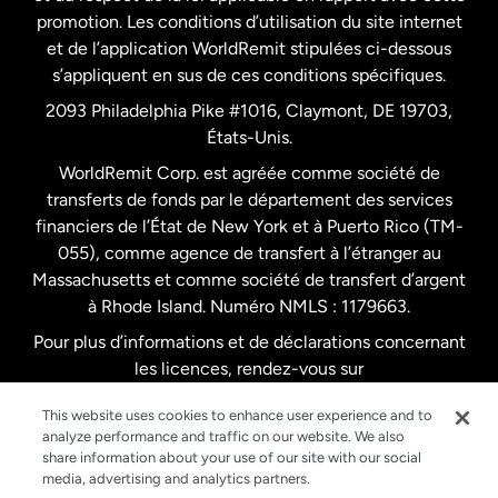
promotion. Les conditions d’utilisation du site internet
Nouvelle-Zélande
et de l’application WorldRemit stipulées ci-dessous
s’appliquent en sus de ces conditions spécifiques.
Pays-Bas
2093 Philadelphia Pike #1016, Claymont, DE 19703,
États-Unis.
WorldRemit Corp. est agréée comme société de
Royaume-Uni
transferts de fonds par le département des services
financiers de l’État de New York et à Puerto Rico (TM-
Suède
055), comme agence de transfert à l’étranger au
Massachusetts et comme société de transfert d’argent
à Rhode Island. Numéro NMLS : 1179663.
Pour plus d’informations et de déclarations concernant
les licences, rendez-vous sur
https://www.worldremit.com/fr/about-us/disclosures
.
This website uses cookies to enhance user experience and to
analyze performance and traffic on our website. We also
share information about your use of our site with our social
media, advertising and analytics partners.