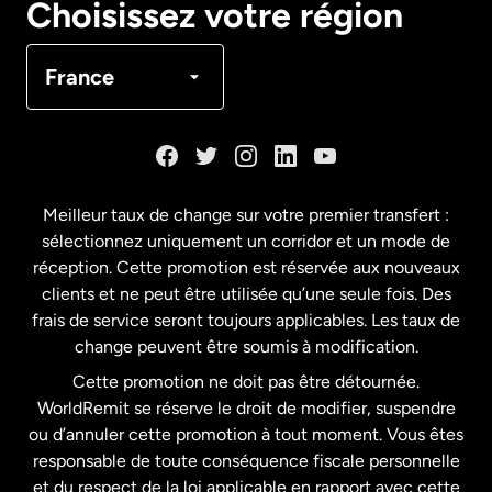
Choisissez votre région
Canada
Français
France
Danemark
Espagne
Meilleur taux de change sur votre premier transfert :
sélectionnez uniquement un corridor et un mode de
États-Unis
English
réception. Cette promotion est réservée aux nouveaux
clients et ne peut être utilisée qu’une seule fois. Des
frais de service seront toujours applicables. Les taux de
États-Unis
Español
change peuvent être soumis à modification.
Cette promotion ne doit pas être détournée.
France
WorldRemit se réserve le droit de modifier, suspendre
ou d’annuler cette promotion à tout moment. Vous êtes
responsable de toute conséquence fiscale personnelle
Malaisie
et du respect de la loi applicable en rapport avec cette