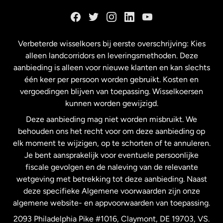
Duitsland
Frankrijk
Verbeterde wisselkoers bij eerste overschrijving: Kies
alleen landcorridors en leveringsmethoden. Deze
Maleisië
aanbieding is alleen voor nieuwe klanten en kan slechts
één keer per persoon worden gebruikt. Kosten en
vergoedingen blijven van toepassing. Wisselkoersen
Nederland
kunnen worden gewijzigd.
Deze aanbieding mag niet worden misbruikt. We
Nieuw-Zeeland
behouden ons het recht voor om deze aanbieding op
elk moment te wijzigen, op te schorten of te annuleren.
Je bent aansprakelijk voor eventuele persoonlijke
Spanje
fiscale gevolgen en de naleving van de relevante
wetgeving met betrekking tot deze aanbieding. Naast
Verenigd Koninkrijk
deze specifieke Algemene voorwaarden zijn onze
algemene website- en appvoorwaarden van toepassing.
Verenigde Staten
English
2093 Philadelphia Pike #1016, Claymont, DE 19703, VS.