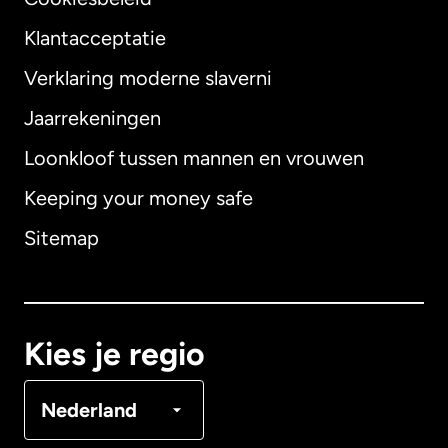
Klantacceptatie
Verklaring moderne slaverni
Internationaal
English
Jaarrekeningen
Loonkloof tussen mannen en vrouwen
Keeping your money safe
Australië
Sitemap
Canada
English
Canada
Français
Kies je regio
Denemarken
Nederland