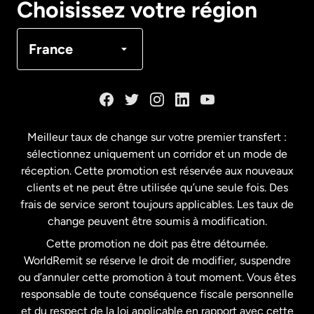
Choisissez votre région
Canada
Français
France
Danemark
Espagne
Meilleur taux de change sur votre premier transfert :
sélectionnez uniquement un corridor et un mode de
États-Unis
English
réception. Cette promotion est réservée aux nouveaux
clients et ne peut être utilisée qu’une seule fois. Des
frais de service seront toujours applicables. Les taux de
États-Unis
Español
change peuvent être soumis à modification.
Cette promotion ne doit pas être détournée.
France
WorldRemit se réserve le droit de modifier, suspendre
ou d’annuler cette promotion à tout moment. Vous êtes
responsable de toute conséquence fiscale personnelle
Malaisie
et du respect de la loi applicable en rapport avec cette