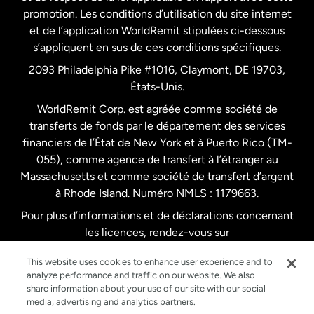
promotion. Les conditions d’utilisation du site internet
Nouvelle-Zélande
et de l’application WorldRemit stipulées ci-dessous
s’appliquent en sus de ces conditions spécifiques.
Pays-Bas
2093 Philadelphia Pike #1016, Claymont, DE 19703,
États-Unis.
WorldRemit Corp. est agréée comme société de
Royaume-Uni
transferts de fonds par le département des services
financiers de l’État de New York et à Puerto Rico (TM-
Suède
055), comme agence de transfert à l’étranger au
Massachusetts et comme société de transfert d’argent
à Rhode Island. Numéro NMLS : 1179663.
Pour plus d’informations et de déclarations concernant
les licences, rendez-vous sur
https://www.worldremit.com/fr/about-us/disclosures
.
This website uses cookies to enhance user experience and to
analyze performance and traffic on our website. We also
share information about your use of our site with our social
media, advertising and analytics partners.