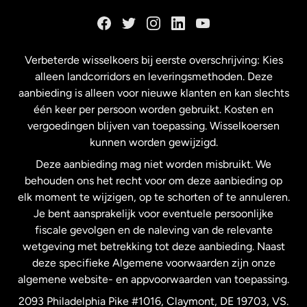
Duitsland
Frankrijk
Verbeterde wisselkoers bij eerste overschrijving: Kies
alleen landcorridors en leveringsmethoden. Deze
Maleisië
aanbieding is alleen voor nieuwe klanten en kan slechts
één keer per persoon worden gebruikt. Kosten en
vergoedingen blijven van toepassing. Wisselkoersen
Nederland
kunnen worden gewijzigd.
Deze aanbieding mag niet worden misbruikt. We
Nieuw-Zeeland
behouden ons het recht voor om deze aanbieding op
elk moment te wijzigen, op te schorten of te annuleren.
Je bent aansprakelijk voor eventuele persoonlijke
Spanje
fiscale gevolgen en de naleving van de relevante
wetgeving met betrekking tot deze aanbieding. Naast
Verenigd Koninkrijk
deze specifieke Algemene voorwaarden zijn onze
algemene website- en appvoorwaarden van toepassing.
Verenigde Staten
English
2093 Philadelphia Pike #1016, Claymont, DE 19703, VS.