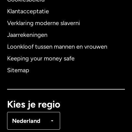
Klantacceptatie
Verklaring moderne slaverni
Internationaal
English
Jaarrekeningen
Loonkloof tussen mannen en vrouwen
Keeping your money safe
Australië
Sitemap
Canada
English
Canada
Français
Kies je regio
Denemarken
Nederland