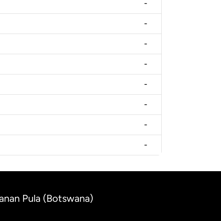
-
-
-
-
-
-
-
-
wanan Pula (Botswana)