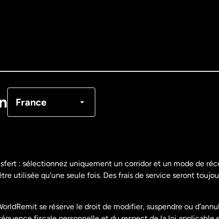
Allemagne
Australie
Canada
English
Canada
Français
on
France
Danemark
Espagne
nsfert : sélectionnez uniquement un corridor et un mode de ré
re utilisée qu’une seule fois. Des frais de service seront toujou
États-Unis
English
orldRemit se réserve le droit de modifier, suspendre ou d’annu
États-Unis
Español
uence fiscale personnelle et du respect de la loi applicable 