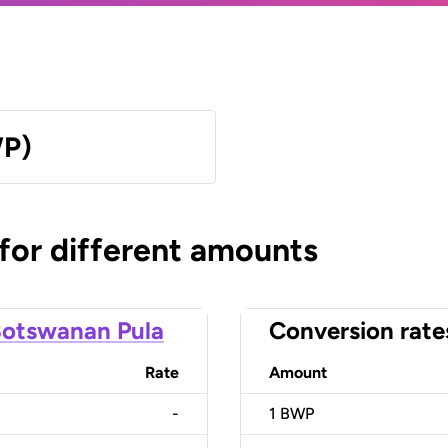
WP)
 for different amounts
otswanan Pula
Conversion rate
Rate
Amount
-
1
BWP