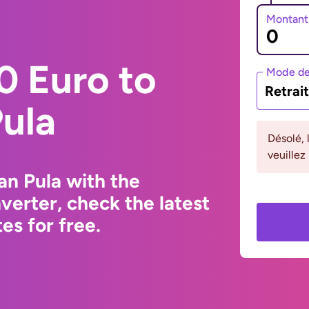
Montant
0 Euro to
Mode de
Retrai
ula
Désolé, 
veuillez
n Pula with the
erter, check the latest
s for free.