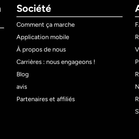
n
Société
Comment ça marche
Application mobile
R
À propos de nous
V
Carrières : nous engageons !
P
Blog
R
avis
N
Partenaires et affiliés
R
S