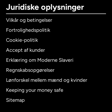
Juridiske oplysninger
Vilkår og betingelser
Fortrolighedspolitik
Cookie-politik
Accept af kunder
Erklæring om Moderne Slaveri
International
English
Regnskabsopgørelser
Lønforskel mellem mænd og kvinder
Keeping your money safe
Australien
Sitemap
Canada
English