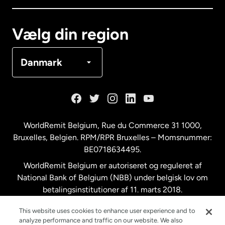
Canada
Français
Vælg din region
Danmark
Danmark
Frankrig
Holland
WorldRemit Belgium,
Rue du Commerce 31 1000
,
Bruxelles, Belgien. RPM/RPR Bruxelles – Momsnummer:
Malaysia
BE0718634495.
WorldRemit Belgium er autoriseret og reguleret af
New Zealand
National Bank of Belgium (NBB) under belgisk lov om
betalingsinstitutioner af 11. marts 2018.
Registreringsnummer: 718634495.
Spanien
This website uses cookies to enhance user experience and to
analyze performance and traffic on our website. We also