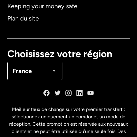
Keeping your money safe
Allemagne
Plan du site
Australie
Canada
English
Choisissez votre région
Canada
Français
France
Danemark
Espagne
Meilleur taux de change sur votre premier transfert :
sélectionnez uniquement un corridor et un mode de
États-Unis
English
réception. Cette promotion est réservée aux nouveaux
clients et ne peut être utilisée qu’une seule fois. Des