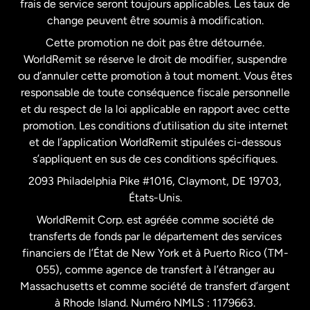
frais de service seront toujours applicables. Les taux de
États-Unis
Español
change peuvent être soumis à modification.
Cette promotion ne doit pas être détournée.
France
WorldRemit se réserve le droit de modifier, suspendre
ou d’annuler cette promotion à tout moment. Vous êtes
responsable de toute conséquence fiscale personnelle
Malaisie
et du respect de la loi applicable en rapport avec cette
promotion. Les conditions d’utilisation du site internet
Nouvelle-Zélande
et de l’application WorldRemit stipulées ci-dessous
s’appliquent en sus de ces conditions spécifiques.
Pays-Bas
2093 Philadelphia Pike #1016, Claymont, DE 19703,
États-Unis.
WorldRemit Corp. est agréée comme société de
Royaume-Uni
transferts de fonds par le département des services
financiers de l’État de New York et à Puerto Rico (TM-
Suède
055), comme agence de transfert à l’étranger au
Massachusetts et comme société de transfert d’argent
à Rhode Island. Numéro NMLS : 1179663.