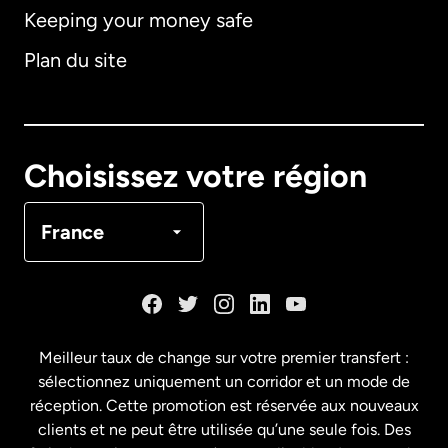
Keeping your money safe
Allemagne
Plan du site
Australie
Canada
English
Choisissez votre région
Canada
Français
France
Danemark
Espagne
Meilleur taux de change sur votre premier transfert :
sélectionnez uniquement un corridor et un mode de
États-Unis
English
réception. Cette promotion est réservée aux nouveaux
clients et ne peut être utilisée qu’une seule fois. Des