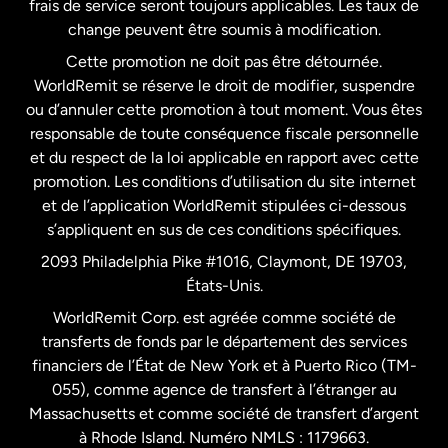
frais de service seront toujours applicables. Les taux de
États-Unis
Español
change peuvent être soumis à modification.
Cette promotion ne doit pas être détournée.
France
WorldRemit se réserve le droit de modifier, suspendre
ou d’annuler cette promotion à tout moment. Vous êtes
responsable de toute conséquence fiscale personnelle
Malaisie
et du respect de la loi applicable en rapport avec cette
promotion. Les conditions d’utilisation du site internet
Nouvelle-Zélande
et de l’application WorldRemit stipulées ci-dessous
s’appliquent en sus de ces conditions spécifiques.
Pays-Bas
2093 Philadelphia Pike #1016, Claymont, DE 19703,
États-Unis.
WorldRemit Corp. est agréée comme société de
Royaume-Uni
transferts de fonds par le département des services
financiers de l’État de New York et à Puerto Rico (TM-
Suède
055), comme agence de transfert à l’étranger au
Massachusetts et comme société de transfert d’argent
à Rhode Island. Numéro NMLS : 1179663.