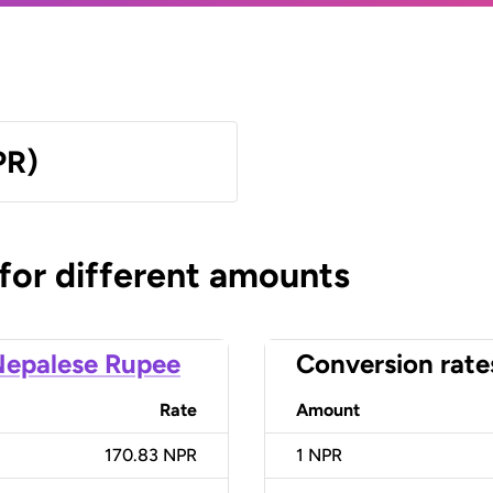
PR)
 for different amounts
epalese Rupee
Conversion rate
Rate
Amount
170.83 NPR
1
NPR