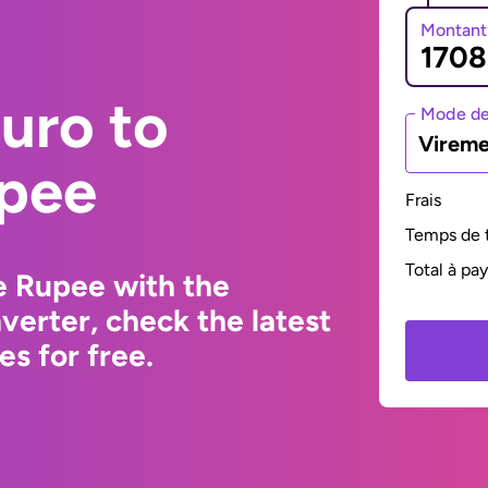
Montant
uro to
Mode de
Vireme
pee
Frais
Temps de t
Total à pa
e Rupee with the
erter, check the latest
s for free.