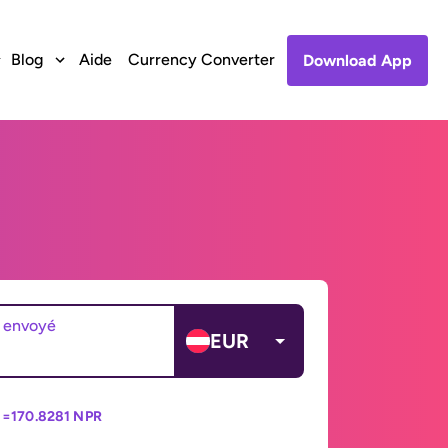
Blog
Aide
Currency Converter
Download App
 envoyé
EUR
 =
170.8281 NPR