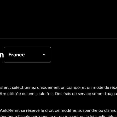
Allemagne
Australie
Canada
English
Canada
Français
on
France
Danemark
Espagne
nsfert : sélectionnez uniquement un corridor et un mode de ré
re utilisée qu’une seule fois. Des frais de service seront toujou
États-Unis
English
orldRemit se réserve le droit de modifier, suspendre ou d’annu
États-Unis
Español
uence fiscale personnelle et du respect de la loi applicable 