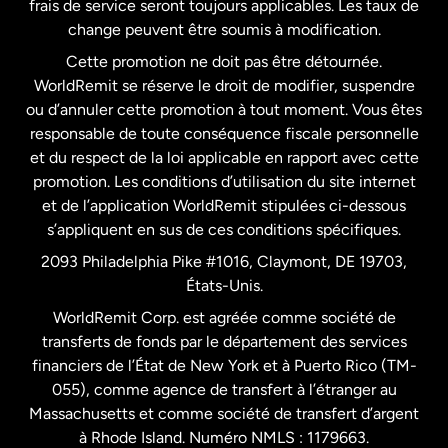
frais de service seront toujours applicables. Les taux de
États-Unis
Español
change peuvent être soumis à modification.
Cette promotion ne doit pas être détournée.
France
WorldRemit se réserve le droit de modifier, suspendre
ou d’annuler cette promotion à tout moment. Vous êtes
responsable de toute conséquence fiscale personnelle
Malaisie
et du respect de la loi applicable en rapport avec cette
promotion. Les conditions d’utilisation du site internet
Nouvelle-Zélande
et de l’application WorldRemit stipulées ci-dessous
s’appliquent en sus de ces conditions spécifiques.
Pays-Bas
2093 Philadelphia Pike #1016, Claymont, DE 19703,
États-Unis.
WorldRemit Corp. est agréée comme société de
Royaume-Uni
transferts de fonds par le département des services
financiers de l’État de New York et à Puerto Rico (TM-
Suède
055), comme agence de transfert à l’étranger au
Massachusetts et comme société de transfert d’argent
à Rhode Island. Numéro NMLS : 1179663.