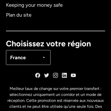
Keeping your money safe
Allemagne
Plan du site
Australie
Canada
English
Choisissez votre région
Canada
Français
France
Danemark
Espagne
Meilleur taux de change sur votre premier transfert :
sélectionnez uniquement un corridor et un mode de
États-Unis
English
réception. Cette promotion est réservée aux nouveaux
clients et ne peut être utilisée qu’une seule fois. Des