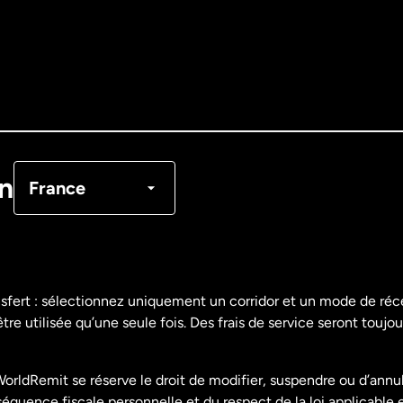
Allemagne
Australie
Canada
English
Canada
Français
on
France
Danemark
Espagne
nsfert : sélectionnez uniquement un corridor et un mode de ré
re utilisée qu’une seule fois. Des frais de service seront toujou
États-Unis
English
orldRemit se réserve le droit de modifier, suspendre ou d’annu
États-Unis
Español
uence fiscale personnelle et du respect de la loi applicable 