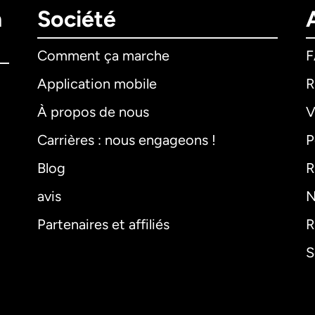
n
Société
Comment ça marche
Application mobile
R
À propos de nous
V
Carrières : nous engageons !
P
Blog
R
avis
N
Partenaires et affiliés
R
S