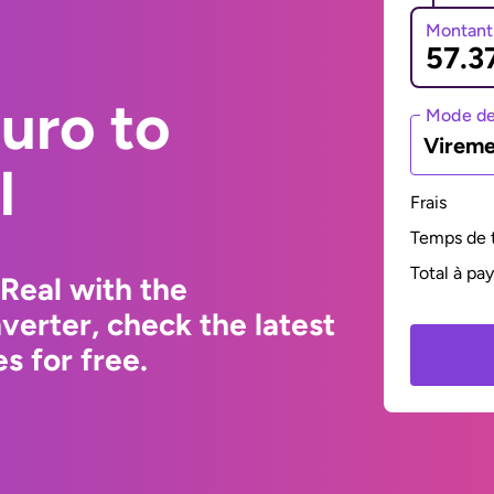
Montant
uro to
Mode de
Vireme
l
Frais
Temps de t
Total à pa
 Real with the
erter, check the latest
s for free.