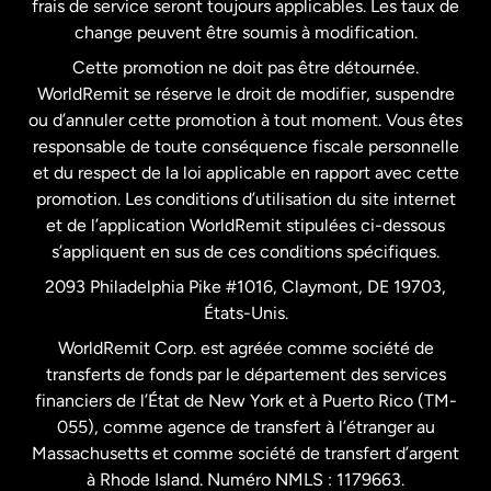
frais de service seront toujours applicables. Les taux de
États-Unis
Español
change peuvent être soumis à modification.
Cette promotion ne doit pas être détournée.
France
WorldRemit se réserve le droit de modifier, suspendre
ou d’annuler cette promotion à tout moment. Vous êtes
responsable de toute conséquence fiscale personnelle
Malaisie
et du respect de la loi applicable en rapport avec cette
promotion. Les conditions d’utilisation du site internet
Nouvelle-Zélande
et de l’application WorldRemit stipulées ci-dessous
s’appliquent en sus de ces conditions spécifiques.
Pays-Bas
2093 Philadelphia Pike #1016, Claymont, DE 19703,
États-Unis.
WorldRemit Corp. est agréée comme société de
Royaume-Uni
transferts de fonds par le département des services
financiers de l’État de New York et à Puerto Rico (TM-
Suède
055), comme agence de transfert à l’étranger au
Massachusetts et comme société de transfert d’argent
à Rhode Island. Numéro NMLS : 1179663.