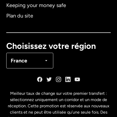
Keeping your money safe
Allemagne
Plan du site
Australie
Canada
English
Choisissez votre région
Canada
Français
France
Danemark
Espagne
Meilleur taux de change sur votre premier transfert :
sélectionnez uniquement un corridor et un mode de
États-Unis
English
réception. Cette promotion est réservée aux nouveaux
clients et ne peut être utilisée qu’une seule fois. Des