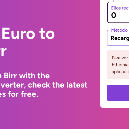
Ellos re
Euro to
Método 
Recarg
r
Para ver
Ethiopia
aplicaci
 Birr with the
erter, check the latest
s for free.