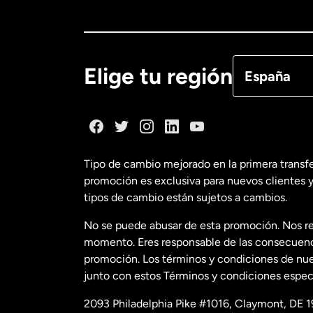
Canadá
Eng
Canadá
Fra
Elige tu región
España
Dinamarca
España
Tipo de cambio mejorado en la primera transf
promoción es exclusiva para nuevos clientes y
Estados Uni
tipos de cambio están sujetos a cambios.
No se puede abusar de esta promoción. Nos re
Estados Uni
momento. Eres responsable de las consecuencia
promoción. Los términos y condiciones de nues
junto con estos Términos y condiciones especí
Francia
2093 Philadelphia Pike #1016, Claymont, DE 1