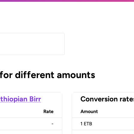
 for different amounts
thiopian Birr
Conversion rate
Rate
Amount
-
1
ETB