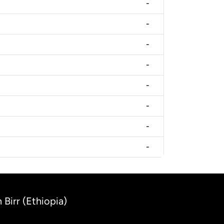
-
-
-
-
-
-
-
-
 Birr (Ethiopia)