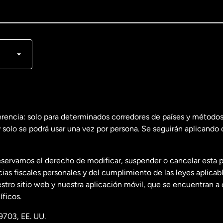
lish
nçais
erencia: solo para determinados corredores de países y métodos
 solo se podrá usar una vez por persona. Se seguirán aplicando 
dos
English
servamos el derecho de modificar, suspender o cancelar esta 
dos
Español
s fiscales personales y del cumplimiento de las leyes aplicab
tro sitio web y nuestra aplicación móvil, que se encuentran a 
ficos.
9703, EE. UU.