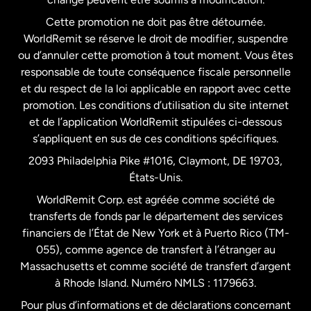
Cette promotion ne doit pas être détournée.
France
WorldRemit se réserve le droit de modifier, suspendre
ou d’annuler cette promotion à tout moment. Vous êtes
responsable de toute conséquence fiscale personnelle
Malaisie
et du respect de la loi applicable en rapport avec cette
promotion. Les conditions d’utilisation du site internet
Nouvelle-Zélande
et de l’application WorldRemit stipulées ci-dessous
s’appliquent en sus de ces conditions spécifiques.
Pays-Bas
2093 Philadelphia Pike #1016, Claymont, DE 19703,
États-Unis.
WorldRemit Corp. est agréée comme société de
Royaume-Uni
transferts de fonds par le département des services
financiers de l’État de New York et à Puerto Rico (TM-
Suède
055), comme agence de transfert à l’étranger au
Massachusetts et comme société de transfert d’argent
à Rhode Island. Numéro NMLS : 1179663.
Pour plus d’informations et de déclarations concernant