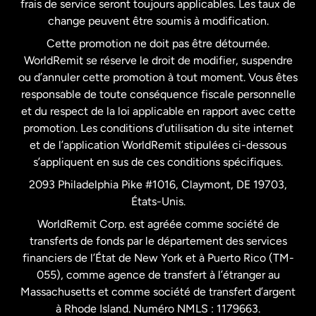
frais de service seront toujours applicables. Les taux de
États-Unis
Español
change peuvent être soumis à modification.
Cette promotion ne doit pas être détournée.
France
WorldRemit se réserve le droit de modifier, suspendre
ou d’annuler cette promotion à tout moment. Vous êtes
responsable de toute conséquence fiscale personnelle
Malaisie
et du respect de la loi applicable en rapport avec cette
promotion. Les conditions d’utilisation du site internet
Nouvelle-Zélande
et de l’application WorldRemit stipulées ci-dessous
s’appliquent en sus de ces conditions spécifiques.
Pays-Bas
2093 Philadelphia Pike #1016, Claymont, DE 19703,
États-Unis.
WorldRemit Corp. est agréée comme société de
Royaume-Uni
transferts de fonds par le département des services
financiers de l’État de New York et à Puerto Rico (TM-
Suède
055), comme agence de transfert à l’étranger au
Massachusetts et comme société de transfert d’argent
à Rhode Island. Numéro NMLS : 1179663.