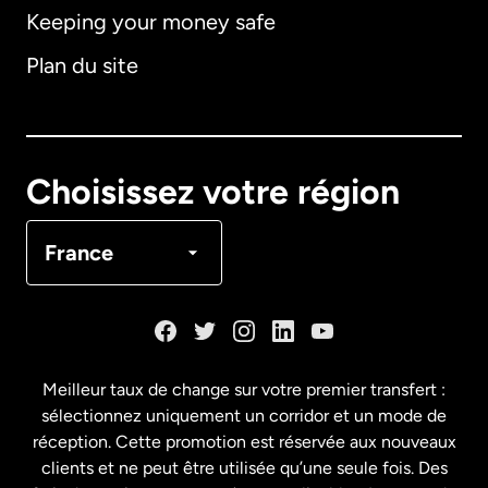
Keeping your money safe
Allemagne
Plan du site
Australie
Canada
English
Choisissez votre région
Canada
Français
France
Danemark
Espagne
Meilleur taux de change sur votre premier transfert :
sélectionnez uniquement un corridor et un mode de
États-Unis
English
réception. Cette promotion est réservée aux nouveaux
clients et ne peut être utilisée qu’une seule fois. Des