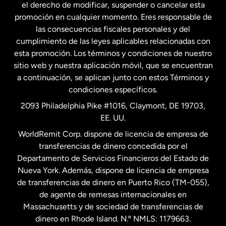
el derecho de modificar, suspender o cancelar esta
promoción en cualquier momento. Eres responsable de
las consecuencias fiscales personales y del
Malasia
cumplimiento de las leyes aplicables relacionadas con
esta promoción. Los términos y condiciones de nuestro
Nueva Zelanda
sitio web y nuestra aplicación móvil, que se encuentran
a continuación, se aplican junto con estos Términos y
condiciones específicos.
Países Bajos
2093 Philadelphia Pike #1016, Claymont, DE 19703,
EE. UU.
Reino Unido
WorldRemit Corp. dispone de licencia de empresa de
transferencias de dinero concedida por el
Suecia
Departamento de Servicios Financieros del Estado de
Nueva York. Además, dispone de licencia de empresa
de transferencias de dinero en Puerto Rico (TM-055),
de agente de remesas internacionales en
Massachusetts y de sociedad de transferencias de
dinero en Rhode Island. N.º NMLS: 1179663.