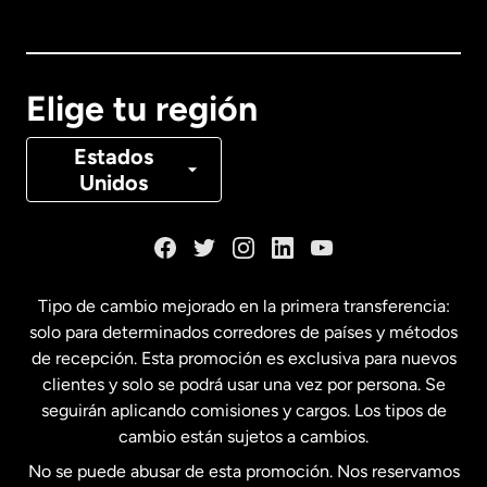
Australia
Canadá
English
Elige tu región
Canadá
Français
Estados
Unidos
Dinamarca
España
Tipo de cambio mejorado en la primera transferencia:
solo para determinados corredores de países y métodos
Estados Unidos
English
de recepción. Esta promoción es exclusiva para nuevos
clientes y solo se podrá usar una vez por persona. Se
seguirán aplicando comisiones y cargos. Los tipos de
Estados Unidos
Español
cambio están sujetos a cambios.
No se puede abusar de esta promoción. Nos reservamos
Francia